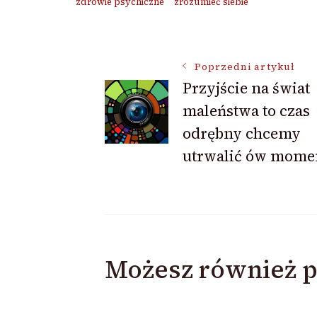
zdrowie psychiczne
zrozumieć siebie
Nawigacja
Poprzedni artykuł
Przyjście na świat
wpisu
maleństwa to czas
odrębny chcemy
utrwalić ów mome
Możesz również p