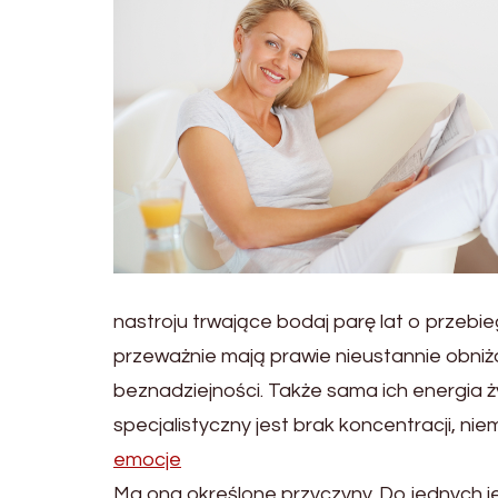
nastroju trwające bodaj parę lat o przebi
przeważnie mają prawie nieustannie obniżo
beznadziejności. Także sama ich energia ż
specjalistyczny jest brak koncentracji, nie
emocje
Ma ona określone przyczyny. Do jednych j