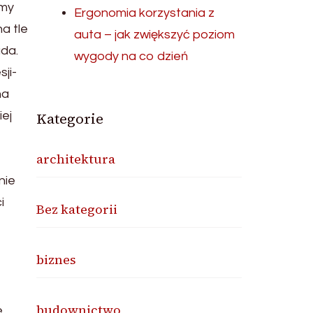
ćmy
Ergonomia korzystania z
a tle
auta – jak zwiększyć poziom
da.
wygody na co dzień
ji-
na
iej
Kategorie
architektura
nie
i
Bez kategorii
biznes
budownictwo
,