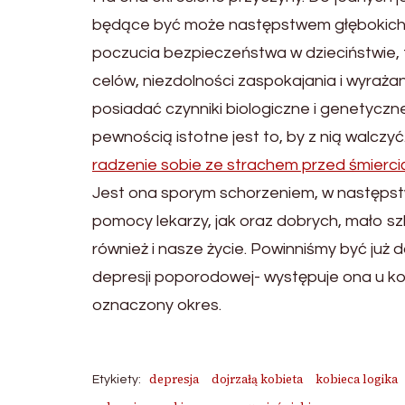
będące być może następstwem głębokich 
poczucia bezpieczeństwa w dzieciństwie, 
celów, niezdolności zaspokajania i wyraż
posiadać czynniki biologiczne i genetyczne.
pewnością istotne jest to, by z nią walczyć
radzenie sobie ze strachem przed śmierci
Jest ona sporym schorzeniem, w następstw
pomocy lekarzy, jak oraz dobrych, mało s
również i nasze życie. Powinniśmy być już
depresji poporodowej- występuje ona u kob
oznaczony okres.
depresja
dojrzałą kobieta
kobieca logika
Etykiety: