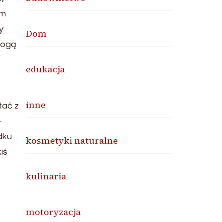
em
y
Dom
mogą
edukacja
inne
tać z
-
dku
kosmetyki naturalne
iś
kulinaria
motoryzacja