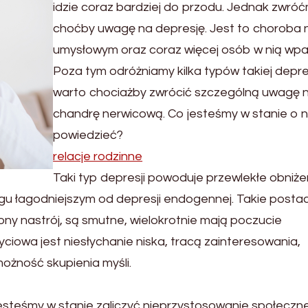
idzie coraz bardziej do przodu. Jednak zwró
choćby uwagę na depresję. Jest to choroba n
umysłowym oraz coraz więcej osób w nią wpa
Poza tym odróżniamy kilka typów takiej depres
warto chociażby zwrócić szczególną uwagę 
chandrę nerwicową. Co jesteśmy w stanie o n
powiedzieć?
relacje rodzinne
Taki typ depresji powoduje przewlekłe obniże
egu łagodniejszym od depresji endogennej. Takie postac
ny nastrój, są smutne, wielokrotnie mają poczucie
yciowa jest niesłychanie niska, tracą zainteresowania,
możność skupienia myśli.
esteśmy w stanie zaliczyć nieprzystosowanie społeczne