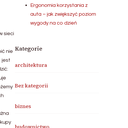
Ergonomia korzystania z
auta – jak zwiększyć poziom
wygody na co dzień
 sieci
Kategorie
ić nie
 jest
architektura
zić:
uje
Bez kategorii
możemy
ch
biznes
ażna
akupy
budownictwo