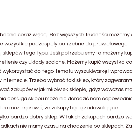
obecnie coraz więcej. Bez większych trudności możemy w
 we wszystkie podzespoły potrzebne do prawidłowego
ej sklepów tego typu. Jeśli potrzebujemy to możemy kup
wietlenie czy układy scalone. Możemy kupić wszystko co
ć wykorzystać do tego tematu wyszukiwarkę i wprowad
 internecie. Trzeba wybrać taki sklep, który zagwarant
ować zakupów w jakimkolwiek sklepie, gdyż wówczas 
nia obsługa sklepu może nie doradzić nam odpowiedni
klep może sprawić, że zakupy będą zadowalające.
lko bardzo dobry sklep. W takich zakupach bardzo w
zypadkach nie mamy czasu na chodzenie po sklepach. Z