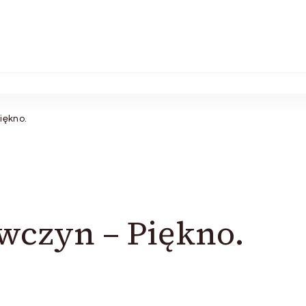
iękno.
ewczyn – Piękno.