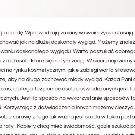
ją o urodę. Wprowadzają zmiany w swoim życiu, stosują
achować jak najdłużej doskonały wygląd. Możemy znale
howaniu doskonałego wyglądu. Warto poszukać dobreg
 rad osób, które się na tym znają. W sieci znajdziemy 
ości na rynku kosmetycznym, jakie zabiegi warto stosow
psze, aby na długo zachować młody wygląd. Każda Pani
 czas, dlatego też pomoc osób doświadczonych jest ta
ycznych. Jest to sposób na wykorzystanie sposobów ta
. Korzystając z doświadczenia innych możemy cieszyć 
bie sprawę z tego jak ważna jest uroda w takim porta
 raty . Kobiety chcą mieć świadomość, gdzie szukać 