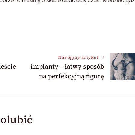
obrze to musimy o siebie dbać cały czas i wiedzieć gdz
Następny artykuł
ieście
implanty – łatwy sposób
na perfekcyjną figurę
olubić