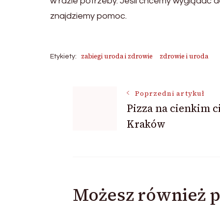
w razie potrzeby. Jeśli chcemy wyglądać d
znajdziemy pomoc.
zabiegi uroda i zdrowie
zdrowie i uroda
Etykiety:
Nawigacja
Poprzedni artykuł
Pizza na cienkim c
Kraków
wpisu
Możesz również p