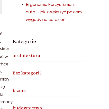
Ergonomia korzystania z
auta – jak zwiększyć poziom
wygody na co dzień
źć
Kategorie
o
wiele
architektura
ać w
 chce
k
Bez kategorii
nich i
się
biznes
lu
pomocy
budownictwo