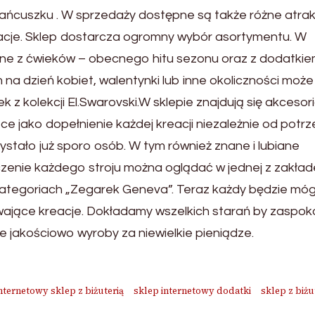
a łańcuszku . W sprzedaży dostępne są także różne atra
acje. Sklep dostarcza ogromny wybór asortymentu. W
ne z ćwieków – obecnego hitu sezonu oraz z dodatki
 na dzień kobiet, walentynki lub inne okoliczności może
 z kolekcji El.Swarovski.W sklepie znajdują się akcesor
 jako dopełnienie każdej kreacji niezależnie od potrze
ystało już sporo osób. W tym również znane i lubiane
zenie każdego stroju można oglądać w jednej z zakład
kategoriach „Zegarek Geneva”. Teraz każdy będzie móg
ewające kreacje. Dokładamy wszelkich starań by zaspok
 jakościowo wyroby za niewielkie pieniądze.
nternetowy sklep z biżuterią
sklep internetowy dodatki
sklep z biżu