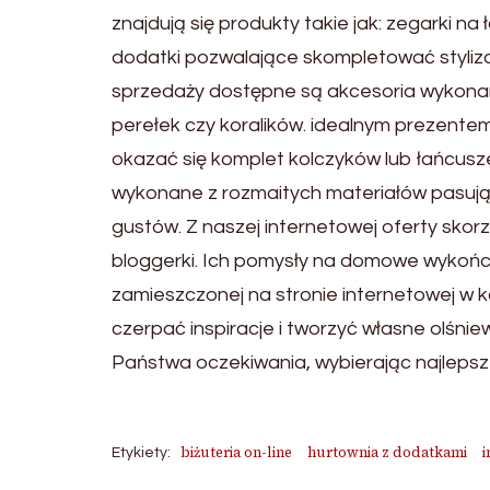
znajdują się produkty takie jak: zegarki n
dodatki pozwalające skompletować styliz
sprzedaży dostępne są akcesoria wykona
perełek czy koralików. idealnym prezentem
okazać się komplet kolczyków lub łańcuszek
wykonane z rozmaitych materiałów pasujące
gustów. Z naszej internetowej oferty skorz
bloggerki. Ich pomysły na domowe wykońc
zamieszczonej na stronie internetowej w 
czerpać inspiracje i tworzyć własne olśni
Państwa oczekiwania, wybierając najlepsze
biżuteria on-line
hurtownia z dodatkami
i
Etykiety: