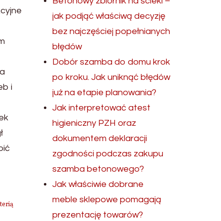
Betonowy zbiornik na ścieki –
kcyjne
jak podjąć właściwą decyzję
bez najczęściej popełnianych
em
błędów
Dobór szamba do domu krok
ia
po kroku. Jak uniknąć błędów
b i
już na etapie planowania?
Jak interpretować atest
ek
higieniczny PZH oraz
ł
dokumentem deklaracji
oić
zgodności podczas zakupu
szamba betonowego?
Jak właściwie dobrane
meble sklepowe pomagają
terią
prezentację towarów?