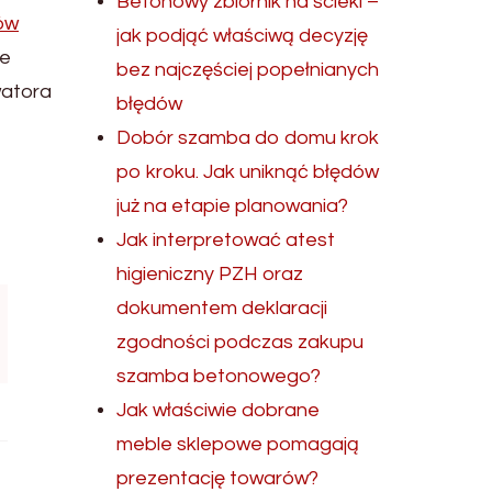
Betonowy zbiornik na ścieki –
ów
jak podjąć właściwą decyzję
ie
bez najczęściej popełnianych
watora
błędów
Dobór szamba do domu krok
po kroku. Jak uniknąć błędów
już na etapie planowania?
Jak interpretować atest
higieniczny PZH oraz
dokumentem deklaracji
zgodności podczas zakupu
szamba betonowego?
Jak właściwie dobrane
meble sklepowe pomagają
prezentację towarów?