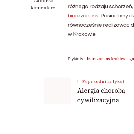
we
Zamieść
różnego rodzaju schorzeń, 
wpisie
komentarz
rezonans
biorezonans
. Posiadamy d
kraków
równocześnie realizować d
w Krakowie.
biorezonans kraków
ga
Etykiety:
Nawigacja
Poprzedni artykuł
Alergia chorobą
cywilizacyjna
wpisu