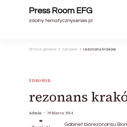
Press Room EFG
zdolny tematycznyserwis pl
Strona główna
zdrowie
rezonans kraków
ZDROWIE
rezonans krak
Admin
29 Marca 2014
Gabinet biorezonansu Bioma