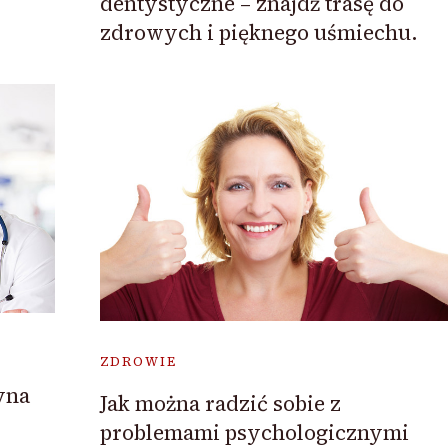
dentystyczne – znajdź trasę do
zdrowych i pięknego uśmiechu.
ZDROWIE
yna
Jak można radzić sobie z
problemami psychologicznymi