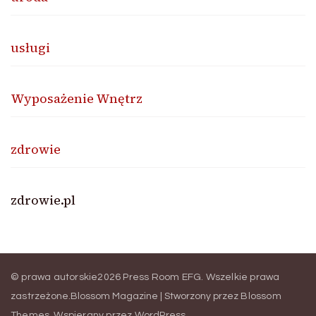
usługi
Wyposażenie Wnętrz
zdrowie
zdrowie.pl
© prawa autorskie2026
Press Room EFG
. Wszelkie prawa
zastrzeżone.
Blossom Magazine | Stworzony przez
Blossom
Themes
.
Wspierany przez
WordPress
.