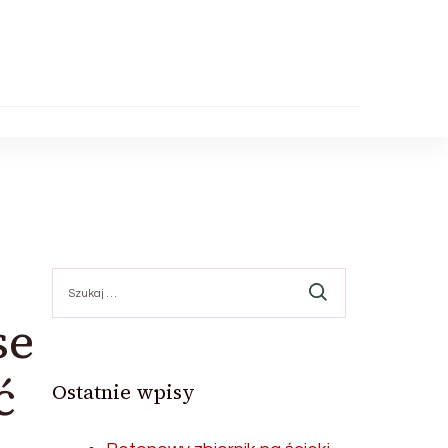
Szukaj:
se
ć
Ostatnie wpisy