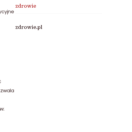
zdrowie
ycyjne
zdrowie.pl
ć
ozwala
w.