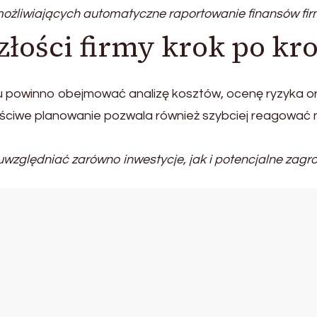
ożliwiających automatyczne raportowanie finansów fir
łości firmy krok po kr
 powinno obejmować analizę kosztów, ocenę ryzyka o
ściwe planowanie pozwala również szybciej reagować 
zględniać zarówno inwestycje, jak i potencjalne zagro