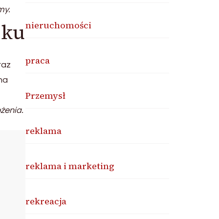
my.
oku
nieruchomości
praca
raz
na
Przemysł
żenia.
reklama
reklama i marketing
rekreacja