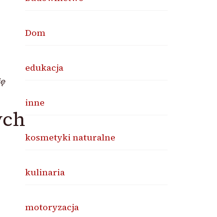
Dom
edukacja
ję
inne
ych
kosmetyki naturalne
kulinaria
motoryzacja