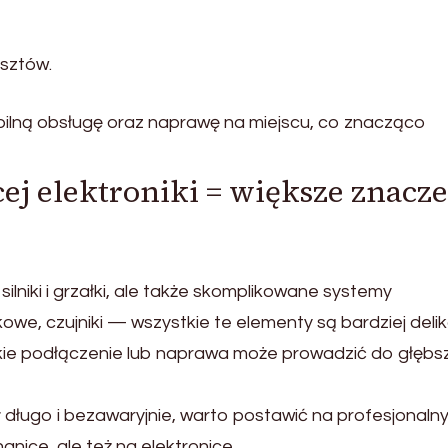
osztów.
bilną obsługę oraz naprawę na miejscu, co znacząco
j elektroniki = większe znacz
lniki i grzałki, ale także skomplikowane systemy
we, czujniki — wszystkie te elementy są bardziej delik
kie podłączenie lub naprawa może prowadzić do głębs
ał długo i bezawaryjnie, warto postawić na profesjonaln
anice, ale też na elektronice.