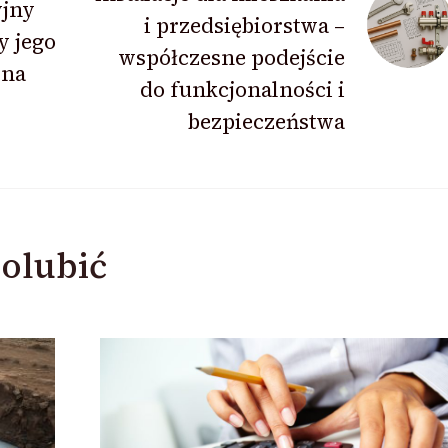
yjny
i przedsiębiorstwa –
y jego
współczesne podejście
dna
do funkcjonalności i
bezpieczeństwa
olubić