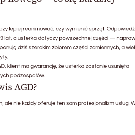
czy lepiej reanimować, czy wymienić sprzęt. Odpowiedź 
 6–9 lat, a usterka dotyczy powszechnej części — napra
sponują dziś szerokim zbiorem części zamiennych, a wie
yty.
, klient ma gwarancję, że usterka zostanie usunięta
nnych podzespołów.
wis AGD?
, ale nie każdy oferuje ten sam profesjonalizm usług. 