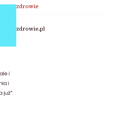
zdrowie
zdrowie.pl
le i
ia i
już”.