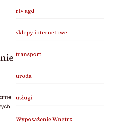
rtv agd
sklepy internetowe
transport
enie
uroda
usługi
atne i
zych
Wyposażenie Wnętrz
y