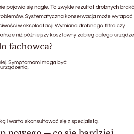
pojawia się nagle. To zwykle rezultat drobnych brak
problemów. Systematyczna konserwacja może wyłapać
ciwości w eksploatacji. Wymiana drobnego filtra czy
tańsze niż późniejszy kosztowny zabieg całego urządze
 do fachowca?
niej. Symptomami mogą być:
 urządzenia,
ką i warto skonsultować się z specjalistą.
p nowego — co się bardziej