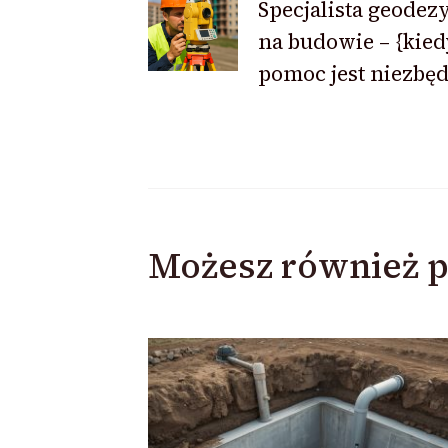
wpisu
Specjalista geodez
na budowie – {kied
pomoc jest niezbę
Możesz również p