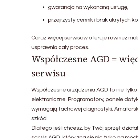
gwarancja na wykonaną usługę,
przejrzysty cennik i brak ukrytych k
Coraz więcej serwisów oferuje również mo
usprawnia cały proces.
Współczesne AGD = więce
serwisu
Współczesne urządzenia AGD to nie tylko si
elektroniczne. Programatory, panele dotyko
wymagają fachowej diagnostyki. Amators
szkód.
Dlatego jeśli chcesz, by Twój sprzęt dział
serwis AGD, który zna się nie tylko na mech