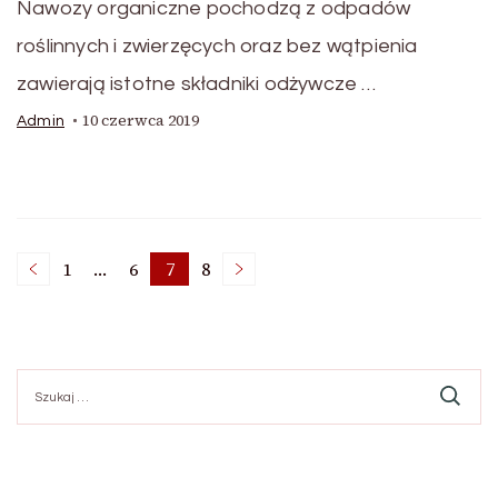
Nawozy organiczne pochodzą z odpadów
roślinnych i zwierzęcych oraz bez wątpienia
zawierają istotne składniki odżywcze …
10 czerwca 2019
Admin
Stronicowanie
1
…
6
7
8
Strona
Strona
Strona
Strona
wpisów
Szukaj: